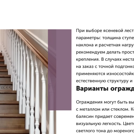
При выборе ясеневой лес
параметры: толщина ступе
наклона и расчетная нагр
рекомендуем делать прост
крепления. В случаях нес
на заказ с точной подгон
применяются износостойк
естественную структуру и 
Варианты огражд
Ограждения могут быть в
с металлом или стеклом. 
балясин придает современ
визуальную легкость. Цве
светлого тона до мореног