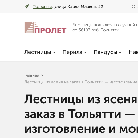
Тольятти
, улица Карла Маркса, 52
Оф
Лестницы под ключ по лучшей 
от 36197 руб. Тольятти
Лестницы
Перила
Пандусы
Нав
Главная
Лестницы из ясеня на заказ в Тольятти — изготовлени
Лестницы из ясеня
заказ в Тольятти —
изготовление и м