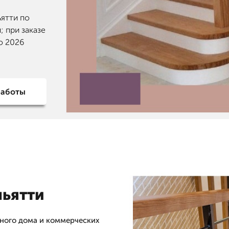
ьятти по
; при заказе
о 2026
работы
льятти
тного дома и коммерческих