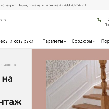
ис закрыт. Перед приездом звоните +7 499 48-24-91!
+
цене
Пн
есы и козырьки
Парапеты
Бордюры
По
е и монтаж
 на
онтаж