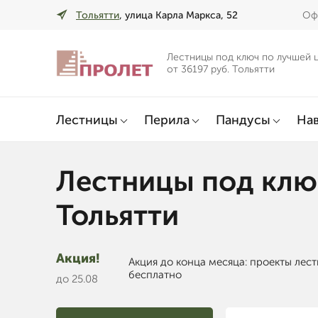
Тольятти
, улица Карла Маркса, 52
Офи
Лестницы под ключ по лучшей 
от 36197 руб. Тольятти
Лестницы
Перила
Пандусы
Нав
Лестницы под клю
Тольятти
Акция!
Акция до конца месяца: проекты лес
бесплатно
до 25.08