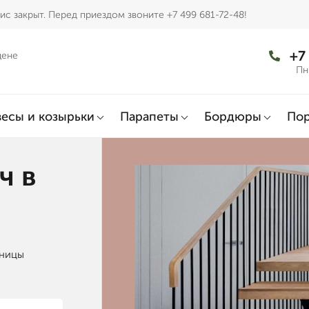
с закрыт. Перед приездом звоните +7 499 681-72-48!
+7
цене
Пн
есы и козырьки
Парапеты
Бордюры
По
ч в
тницы